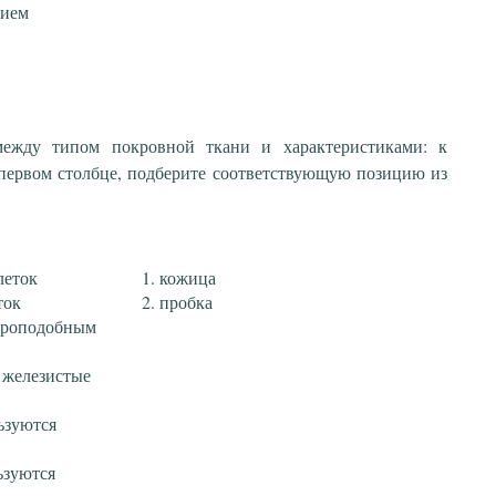
нием
 между типом покровной ткани и характеристиками: к
первом столбце, подберите соответствующую позицию из
леток
кожица
ток
пробка
ироподобным
 железистые
ьзуются
ьзуются