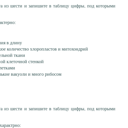
та из шести и запишите в таблицу цифры, под которыми
актерно:
ния в длину
шое количество хлоропластов и митохондрий
ельной ткани
ой клеточной стенкой
летками
нькие вакуоли и много рибосом
та из шести и запишите в таблицу цифры, под которыми
характрно: