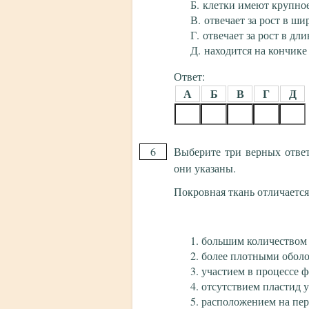
клетки имеют крупное
отвечает за рост в ш
отвечает за рост в дли
находится на кончике
Ответ:
А
Б
В
Г
Д
6
Выберите три верных отве
они указаны.
Покровная ткань отличаетс
большим количеством
более плотными обол
участием в процессе ф
отсутствием пластид у
расположением на пе