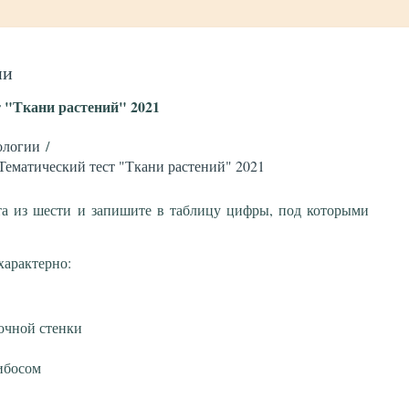
ии
 "Ткани растений" 2021
ологии
Тематический тест "Ткани растений" 2021
та из шести и запишите в таблицу цифры, под которыми
 характерно:
очной стенки
ибосом