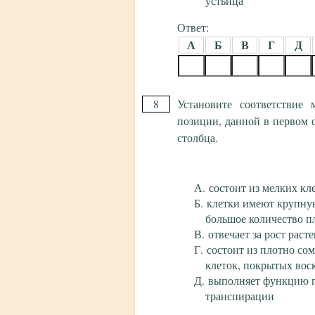
устьица
Ответ:
А
Б
В
Г
Д
8
Установите соответствие
позиции, данной в первом 
столбца.
состоит из мелких кл
клетки имеют крупну
большое количество п
отвечает за рост раст
состоит из плотно со
клеток, покрытых вос
выполняет функцию г
транспирации