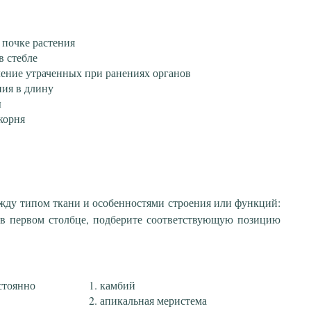
 почке растения
в стебле
вление утраченных при ранениях органов
ния в длину
ы
корня
ежду типом ткани и особенностями строения или функций:
 в первом столбце, подберите соответствующую позицию
стоянно
камбий
апикальная меристема