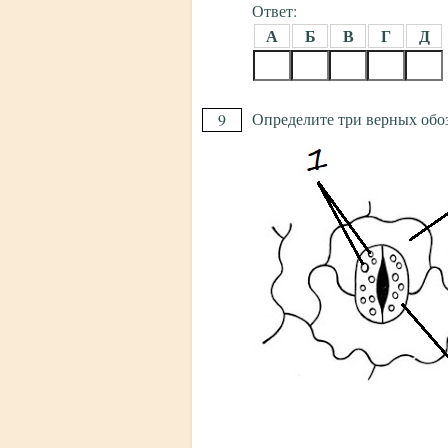
Ответ:
А
Б
В
Г
Д
Определите три верных обоз
9