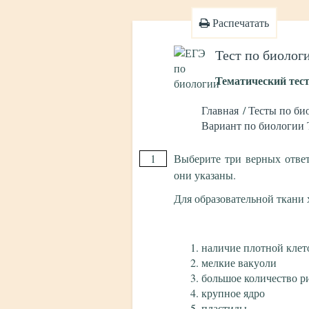
Распечатать
Тест по биолог
Тематический тест
Главная
Тесты по би
Вариант по биологии 
1
Выберите три верных отве
они указаны.
Для образовательной ткани
наличие плотной клет
мелкие вакуоли
большое количество р
крупное ядро
пластиды