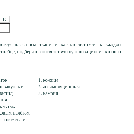
Е
 между названием ткани и характеристикой: к каждой
столбце, подберите соответствующую позицию из второго
еток
кожица
ю вакуоль и
ассимиляционная
ластид
камбий
ения
мкнутых
ковым налётом
азообмена и