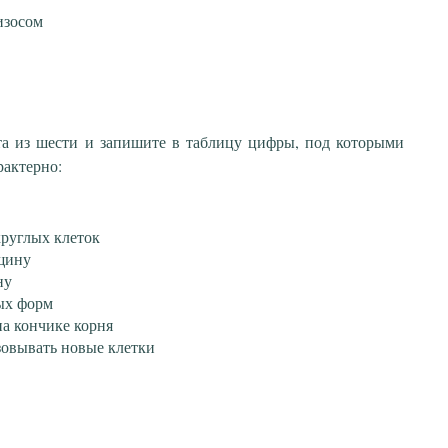
изосом
та из шести и запишите в таблицу цифры, под которыми
рактерно:
круглых клеток
лщину
ну
ных форм
на кончике корня
зовывать новые клетки