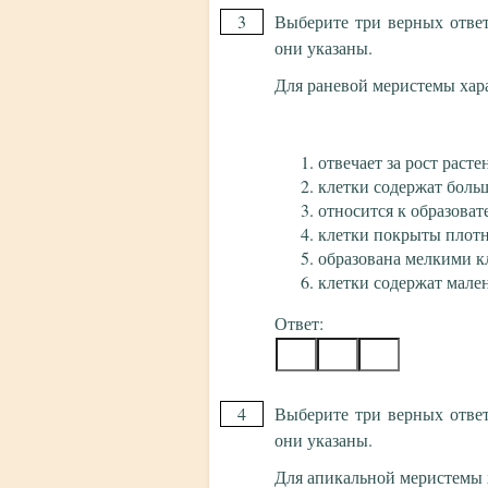
3
Выберите три верных отве
они указаны.
Для раневой меристемы хар
отвечает за рост расте
клетки содержат боль
относится к образоват
клетки покрыты плотн
образована мелкими к
клетки содержат мале
Ответ:
4
Выберите три верных отве
они указаны.
Для апикальной меристемы 