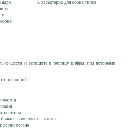
 ядро
характерно для обоих типов
ирину
ну
 корня
та из шести и запишите в таблицу цифры, под которыми
я от основной
 пластид
очками
отосинтеза
 большего количества клеток
риферии органа