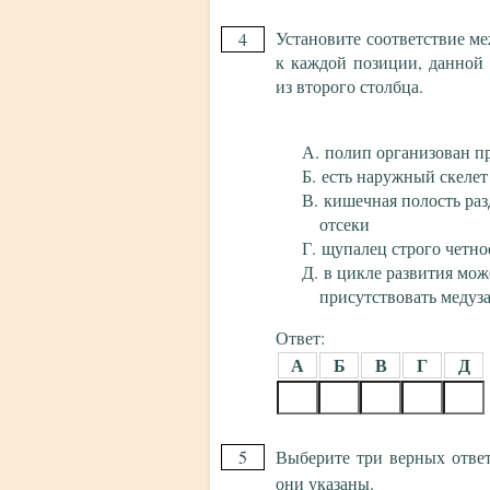
Установите соответствие м
4
к каждой позиции, данной
из второго столбца.
полип организован п
есть наружный скелет
кишечная полость раз
отсеки
щупалец строго четно
в цикле развития мож
присутствовать медуз
Ответ:
А
Б
В
Г
Д
5
Выберите три верных отве
они указаны.