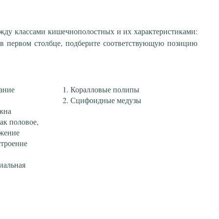
ежду классами кишечнополостных и их характеристиками:
 в первом столбце, подберите соответствующую позицию
ание
Коралловые полипы
Сцифоидные медузы
жна
ак половое,
ожение
строение
иальная