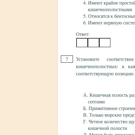
Имеют крайне простой
кишечнополостными
Относятся к бентосны
Имеют нервную систе
Ответ:
7
Установите соответс
кишечнополостных: к ка
соответствующую позицию и
Кишечная полость ра
септами
Примитивное строени
Только морские пред
Четное количество щу
кишечной полости
Могут быть преснов