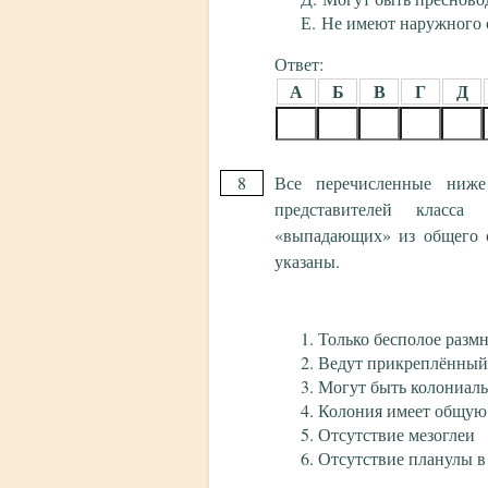
Не имеют наружного 
Ответ:
А
Б
В
Г
Д
8
Все перечисленные ниже
представителей класса
«выпадающих» из общего 
указаны.
Только бесполое разм
Ведут прикреплённый
Могут быть колониал
Колония имеет общую
Отсутствие мезоглеи
Отсутствие планулы 