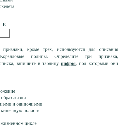
скелета
Е
 признаки, кроме трёх, используются для описания
 Коралловые полипы. Определите три признака,
цифры
списка, запишите в таблицу
, под которыми они
ножение
 образ жизни
ьными и одиночными
 кишечную полость
в жизненном цикле