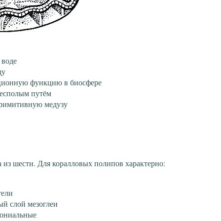
 воде
ду
ционную функцию в биосфере
бесполым путём
примитивную медузу
 из шести. Для коралловых полипов характерно:
тели
й слой мезоглеи
лониальные