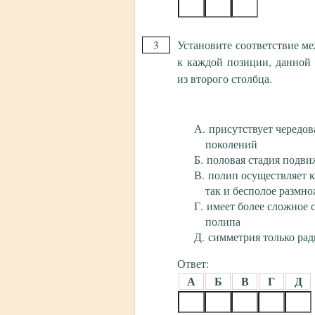
3
Установите соответствие м
к каждой позиции, данной
из второго столбца.
присутствует чередов
поколений
половая стадия подви
полип осуществляет к
так и бесполое размн
имеет более сложное 
полипа
симметрия только рад
Ответ:
А
Б
В
Г
Д