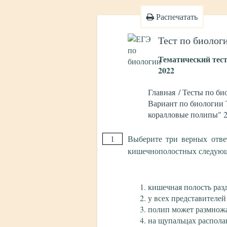
Распечатать
Тест по биолог
Тематический тес
2022
Главная
Тесты по би
Вариант по биологии 
коралловые полипы" 
1
Выберите три верных отве
кишечнополостных следую
кишечная полость раз
у всех представителей
полип может размнож
на щупальцах распола