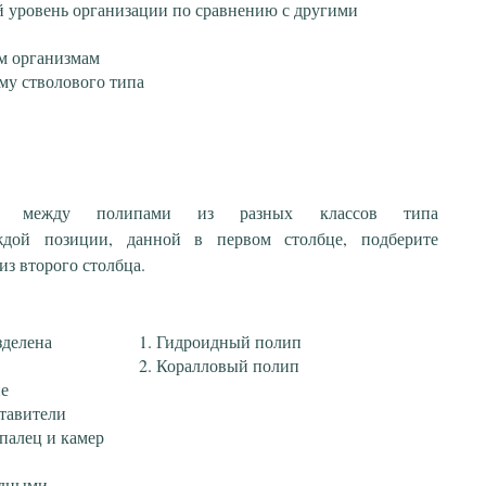
 уровень организации по сравнению с другими
м организмам
му стволового типа
твие между полипами из разных классов типа
ждой позиции, данной в первом столбце, подберите
з второго столбца.
зделена
Гидроидный полип
Коралловый полип
е
ставители
палец и камер
одными