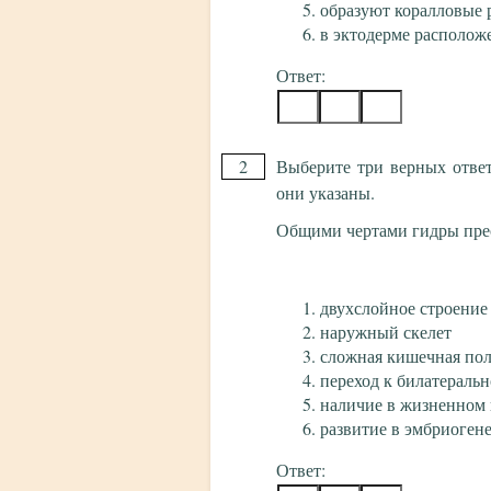
образуют коралловые 
в эктодерме располож
Ответ:
2
Выберите три верных отве
они указаны.
Общими чертами гидры прес
двухслойное строение
наружный скелет
сложная кишечная пол
переход к билатераль
наличие в жизненном 
развитие в эмбриогене
Ответ: