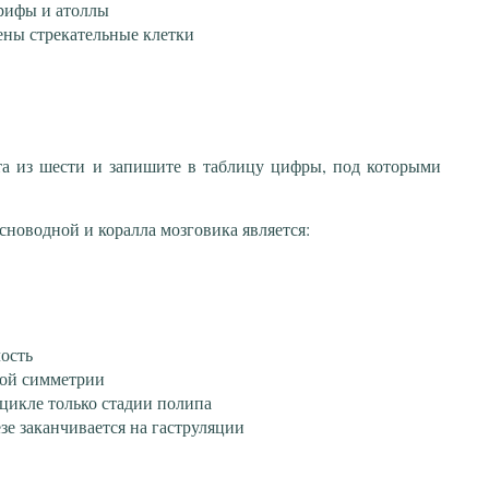
рифы и атоллы
ены стрекательные клетки
та из шести и запишите в таблицу цифры, под которыми
новодной и коралла мозговика является:
ость
ной симметрии
цикле только стадии полипа
зе заканчивается на гаструляции