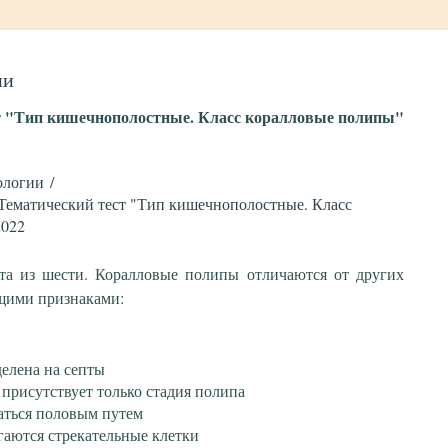
ии
т "Тип кишечнополостные. Класс коралловые полипы"
ологии
Тематический тест "Тип кишечнополостные. Класс
2022
та из шести. Коралловые полипы отличаются от других
щими признаками:
делена на септы
 присутствует только стадия полипа
аться половым путем
гаются стрекательные клетки