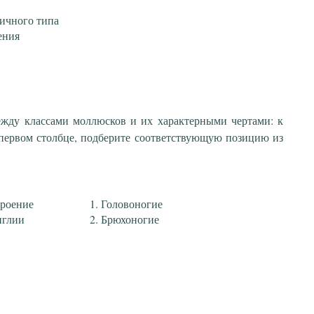
ничного типа
ения
ежду классами моллюсков и их характерными чертами: к
первом столбце, подберите соответствующую позицию из
троение
Головоногие
нглии
Брюхоногие