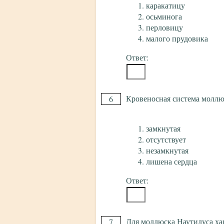
каракатицу
осьминога
перловицу
малого прудовика
Ответ:
Кровеносная система моллю
6
замкнутая
отсутствует
незамкнутая
лишена сердца
Ответ:
Для моллюска Наутилуса ха
7