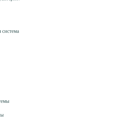
я система
темы
мы