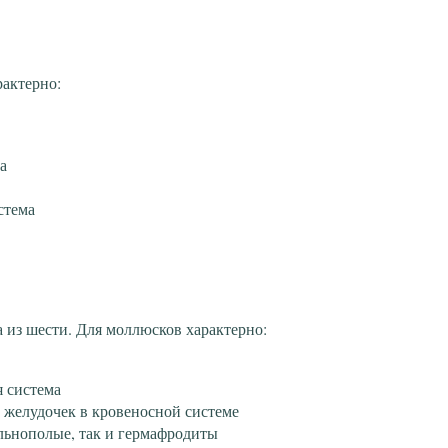
рактерно:
а
стема
 из шести. Для моллюсков характерно:
я система
н желудочек в кровеносной системе
ельнополые, так и гермафродиты