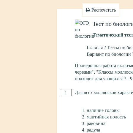
Распечатать
Тест по биолог
Тематический тес
Главная
Тесты по би
Вариант по биологии
Проверочная работа включае
червями", "Классы моллюско
подходит для учащихся 7 - 9
Для всех моллюсков характе
1
наличие головы
мантийная полость
раковина
радула