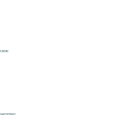
сков:
рактерно: