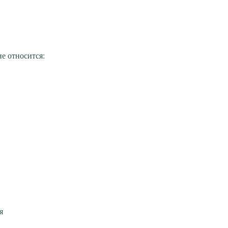
е относится:
я