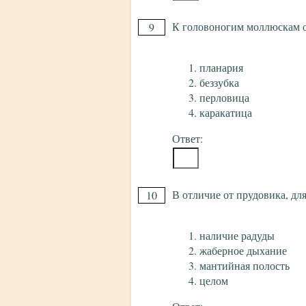
К головоногим моллюскам о
9
планария
беззубка
перловица
каракатица
Ответ:
В отличие от прудовика, для
10
наличие радуды
жаберное дыхание
мантийная полость
целом