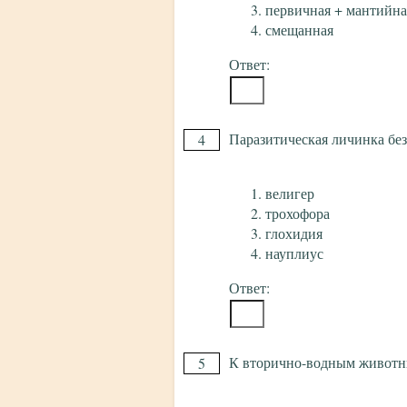
первичная + мантийна
смещанная
Ответ:
Паразитическая личинка без
4
велигер
трохофора
глохидия
науплиус
Ответ:
К вторично-водным животн
5