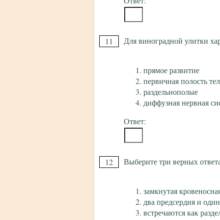
Ответ:
Для виноградной улитки ха
11
прямое развитие
первичная полость тел
раздельнополые
диффузная нервная си
Ответ:
Выберите три верных ответа
12
замкнутая кровеносна
два предсердия и оди
встречаются как разд