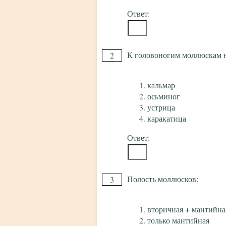
Ответ:
К головоногим моллюскам н
2
кальмар
осьминог
устрица
каракатица
Ответ:
Полость моллюсков:
3
вторичная + мантийна
только мантийная