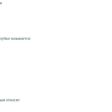
я
зубки называется:
ым относят: