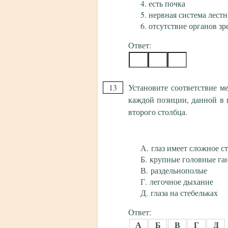
есть почка
нервная система лест
отсутствие органов зр
Ответ:
13
Установите соответствие м
каждой позиции, данной в 
второго столбца.
глаз имеет сложное с
крупные головные га
раздельнополые
легочное дыхание
глаза на стебельках
Ответ:
А
Б
В
Г
Д