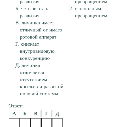
развития
превращением
четыре этапа
с неполным
развития
превращением
личинка имеет
отличный от имаго
ротовой аппарат
снижает
внутривидовую
конкуренцию
личинка
отличается
отсутствием
крыльев и развитой
половой системы
Ответ:
А
Б
В
Г
Д