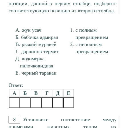
позиции, данной в первом столбце, подберите
соответствующую позицию из второго столбца.
жук усач
с полным
бабочка адмирал
превращением
рыжий муравей
с неполным
дарвинов термит
превращением
водомерка
палочковидная
черный таракан
Ответ:
А
Б
В
Г
Д
Е
Установите соответствие между
8
примерами животных типом их