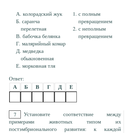
колорадский жук
с полным
саранча
превращением
перелетная
с неполным
бабочка белянка
превращением
малярийный комар
медведка
обыкновенная
морковная тля
Ответ:
А
Б
В
Г
Д
Е
Установите соответствие между
7
примерами животных типом их
постэмбрионального развития: к каждой