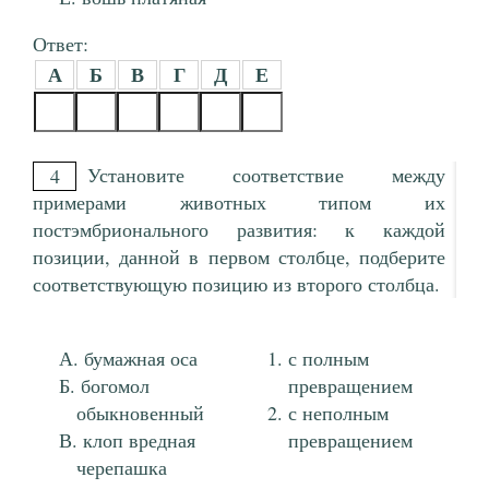
Ответ:
А
Б
В
Г
Д
Е
Установите соответствие между
4
примерами животных типом их
постэмбрионального развития: к каждой
позиции, данной в первом столбце, подберите
соответствующую позицию из второго столбца.
бумажная оса
с полным
богомол
превращением
обыкновенный
с неполным
клоп вредная
превращением
черепашка