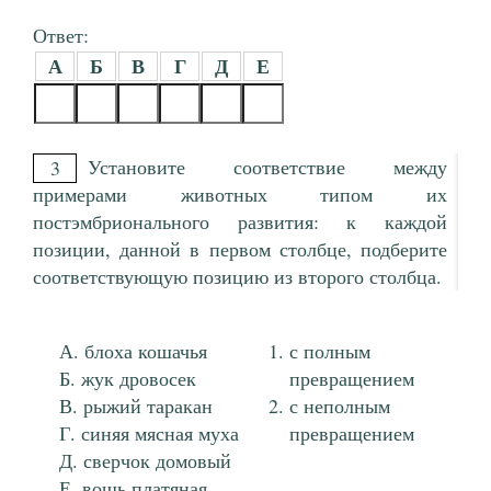
Ответ:
А
Б
В
Г
Д
Е
Установите соответствие между
3
примерами животных типом их
постэмбрионального развития: к каждой
позиции, данной в первом столбце, подберите
соответствующую позицию из второго столбца.
блоха кошачья
с полным
жук дровосек
превращением
рыжий таракан
с неполным
синяя мясная муха
превращением
сверчок домовый
вошь платяная