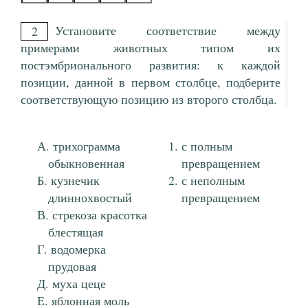
Установите соответствие между
2
примерами животных типом их
постэмбрионального развития: к каждой
позиции, данной в первом столбце, подберите
соответствующую позицию из второго столбца.
трихограмма
с полным
обыкновенная
превращением
кузнечик
с неполным
длиннохвостый
превращением
стрекоза красотка
блестящая
водомерка
прудовая
муха цеце
яблонная моль