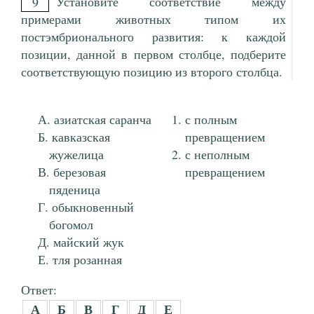
Установите соответствие между
9
примерами животных типом их
постэмбрионального развития: к каждой
позиции, данной в первом столбце, подберите
соответствующую позицию из второго столбца.
азиатская саранча
с полным
кавказская
превращением
жужелица
с неполным
березовая
превращением
пяденица
обыкновенный
богомол
майский жук
тля розанная
Ответ:
А
Б
В
Г
Д
Е