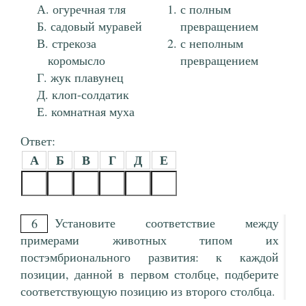
огуречная тля
с полным
садовый муравей
превращением
стрекоза
с неполным
коромысло
превращением
жук плавунец
клоп-солдатик
комнатная муха
Ответ:
А
Б
В
Г
Д
Е
Установите соответствие между
6
примерами животных типом их
постэмбрионального развития: к каждой
позиции, данной в первом столбце, подберите
соответствующую позицию из второго столбца.