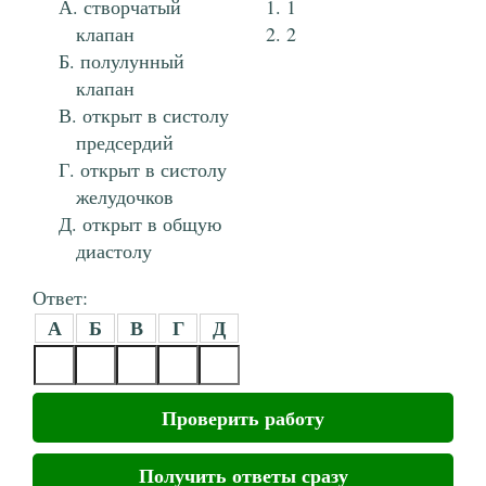
створчатый
1
клапан
2
полулунный
клапан
открыт в систолу
предсердий
открыт в систолу
желудочков
открыт в общую
диастолу
Ответ:
А
Б
В
Г
Д
Проверить работу
Получить ответы сразу