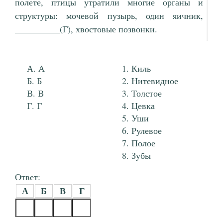
полете, птицы утратили многие органы и
структуры: мочевой пузырь, один яичник,
__________(Г), хвостовые позвонки.
А
Киль
Б
Нитевидное
В
Толстое
Г
Цевка
Уши
Рулевое
Полое
Зубы
Ответ:
А
Б
В
Г