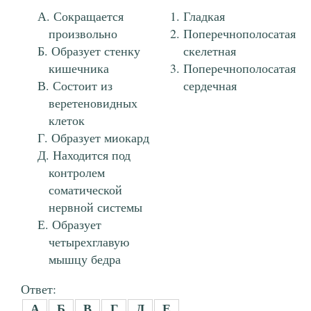
Сокращается
Гладкая
произвольно
Поперечнополосатая
Образует стенку
скелетная
кишечника
Поперечнополосатая
Состоит из
сердечная
веретеновидных
клеток
Образует миокард
Находится под
контролем
соматической
нервной системы
Образует
четырехглавую
мышцу бедра
Ответ:
А
Б
В
Г
Д
Е