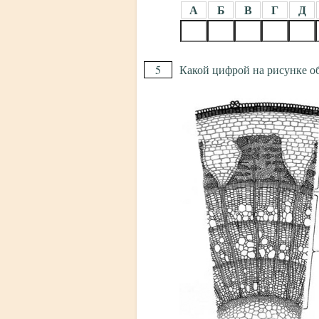
А
Б
В
Г
Д
5
Какой цифрой на рисунке об