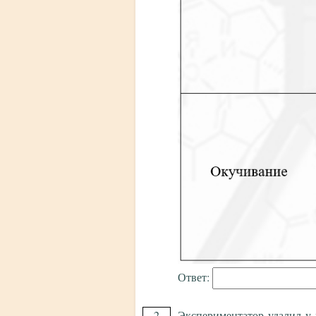
Ответ:
2
Экспериментатор удалил у 