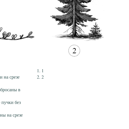
1
 на срезе
2
збросаны в
 пучки без
ны на срезе