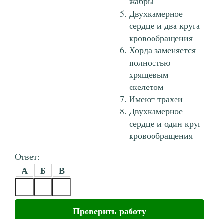
жабры
Двухкамерное
сердце и два круга
кровообращения
Хорда заменяется
полностью
хрящевым
скелетом
Имеют трахеи
Двухкамерное
сердце и один круг
кровообращения
Ответ:
А
Б
В
Проверить работу