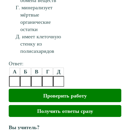
обмена веществ
минерализует
мёртвые
органические
остатки
имеет клеточную
стенку из
полисахаридов
Ответ:
А
Б
В
Г
Д
Проверить работу
Получить ответы сразу
Вы учитель?