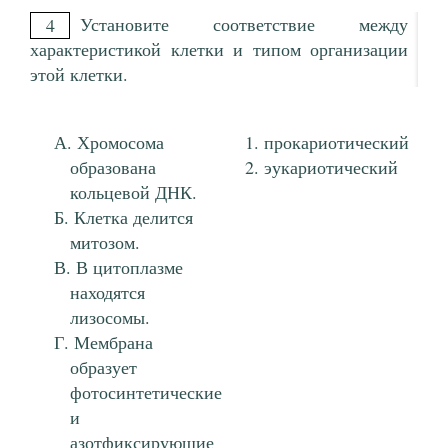
Установите соответствие между
4
характеристикой клетки и типом организации
этой клетки.
Хромосома
прокариотический
образована
эукариотический
кольцевой ДНК.
Клетка делится
митозом.
В цитоплазме
находятся
лизосомы.
Мембрана
образует
фотосинтетические
и
азотфиксирующие