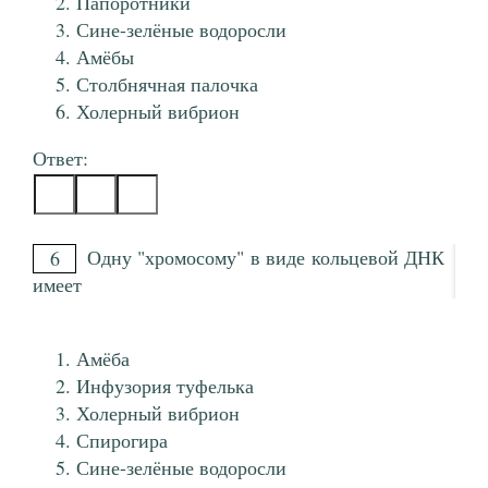
Папоротники
Сине-зелёные водоросли
Амёбы
Столбнячная палочка
Холерный вибрион
Ответ:
Одну "хромосому" в виде кольцевой ДНК
6
имеет
Амёба
Инфузория туфелька
Холерный вибрион
Спирогира
Сине-зелёные водоросли