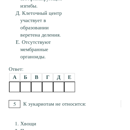
изгибы.
Клеточный центр
участвует в
образовании
веретена деления.
Отсутствуют
мембранные
органоиды.
Ответ:
А
Б
В
Г
Д
Е
К эукариотам не относится:
5
Хвощи