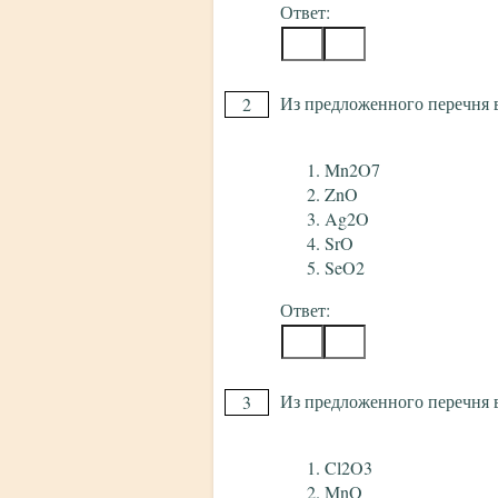
Ответ:
Из предложенного перечня 
2
Mn2O7
ZnO
Ag2O
SrO
SeO2
Ответ:
Из предложенного перечня 
3
Cl2O3
MnO