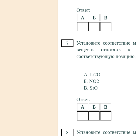
Ответ:
А
Б
В
Установите соответствие
7
вещества относятся: к 
соответствующую позицию,
Li2O
NO2
SrO
Ответ:
А
Б
В
Установите соответствие
8