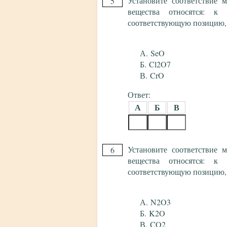
Установите соответствие
5
вещества относятся: к 
соответствующую позицию,
SeO
Cl2O7
CrO
Ответ:
А
Б
В
Установите соответствие
6
вещества относятся: к 
соответствующую позицию,
N2O3
K2O
CO2