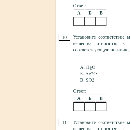
Ответ:
А
Б
В
Установите соответствие
10
вещества относятся: к 
соответствующую позицию,
HgO
Ag2O
SO2
Ответ:
А
Б
В
Установите соответствие
11
вещества относятся: к 