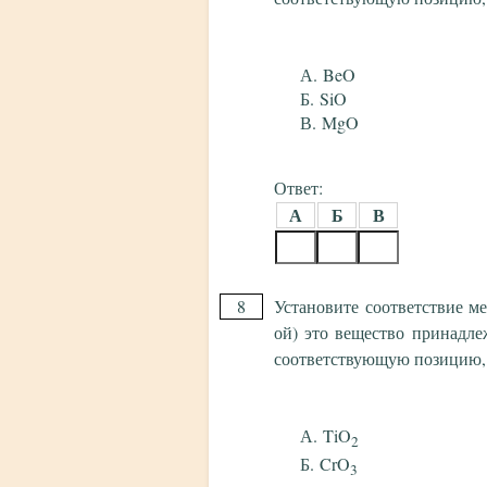
BeO
SiO
MgO
Ответ:
А
Б
В
8
Установите соответствие м
ой) это вещество принадле
соответствующую позицию,
TiO
2
CrO
3