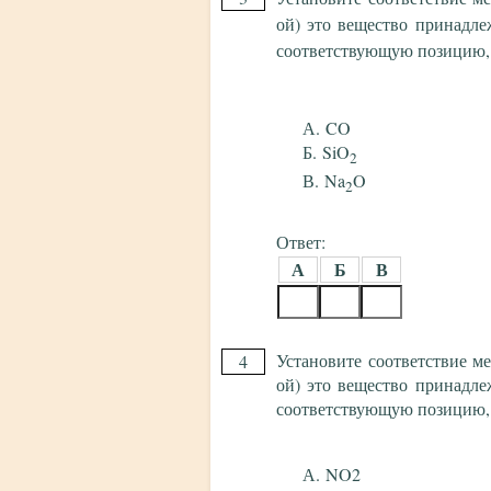
ой) это вещество принадле
соответствующую позицию,
CO
SiO
2
Na
O
2
Ответ:
А
Б
В
Установите соответствие м
4
ой) это вещество принадле
соответствующую позицию,
NO2