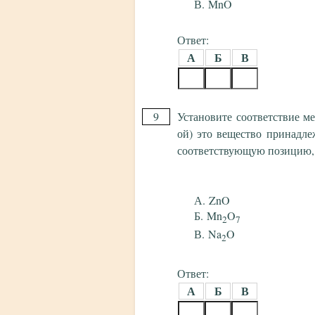
MnO
Ответ:
А
Б
В
9
Установите соответствие м
ой) это вещество принадле
соответствующую позицию,
ZnO
Mn
O
2
7
Na
O
2
Ответ:
А
Б
В