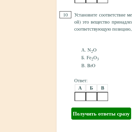
10
Установите соответствие м
ой) это вещество принадле
соответствующую позицию,
N
O
2
Fe
O
2
3
BrO
Ответ:
А
Б
В
Получить ответы сразу