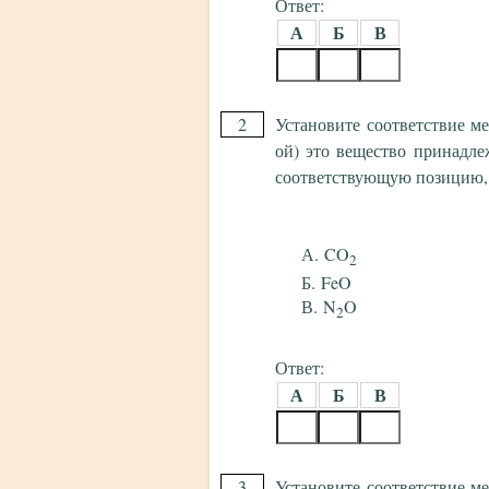
Ответ:
А
Б
В
2
Установите соответствие м
ой) это вещество принадле
соответствующую позицию,
CO
2
FeO
N
O
2
Ответ:
А
Б
В
3
Установите соответствие м