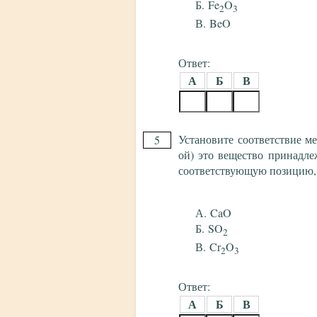
Fe
O
2
3
BeO
Ответ:
А
Б
В
Установите соответствие м
5
ой) это вещество принадле
соответствующую позицию,
CaO
SO
2
Cr
O
2
3
Ответ:
А
Б
В