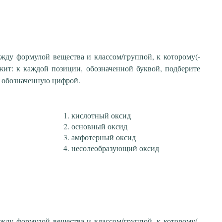
ежду формулой вещества и классом/группой, к которому(-
жит: к каждой позиции, обозначенной буквой, подберите
 обозначенную цифрой.
кислотный оксид
основный оксид
амфотерный оксид
несолеобразующий оксид
ежду формулой вещества и классом/группой, к которому(-