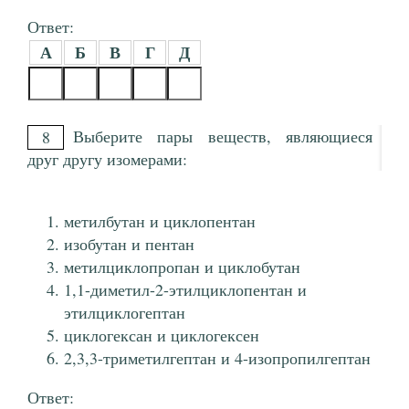
Ответ:
А
Б
В
Г
Д
Выберите пары веществ, являющиеся
8
друг другу изомерами:
метилбутан и циклопентан
изобутан и пентан
метилциклопропан и циклобутан
1,1-диметил-2-этилциклопентан и
этилциклогептан
циклогексан и циклогексен
2,3,3-триметилгептан и 4-изопропилгептан
Ответ: