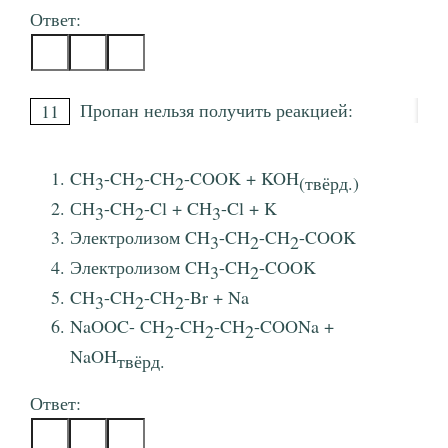
Ответ:
Пропан нельзя получить реакцией:
11
CH
-CH
-CH
-COOK + KOH
3
2
2
(твёрд.)
СH
-CH
-Cl + CH
-Cl + K
3
2
3
Электролизом CH
-CH
-CH
-COOK
3
2
2
Электролизом CH
-CH
-COOK
3
2
CH
-CH
-CH
-Br + Na
3
2
2
NaOOC- CH
-CH
-CH
-COONa +
2
2
2
NaOH
твёрд.
Ответ: