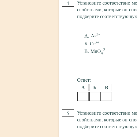
Установите соответствие м
4
свойствами, которые он спо
подберите соответствующу
3-
As
3+
Cr
2-
MnO
4
Ответ:
А
Б
В
Установите соответствие м
5
свойствами, которые он спо
подберите соответствующу