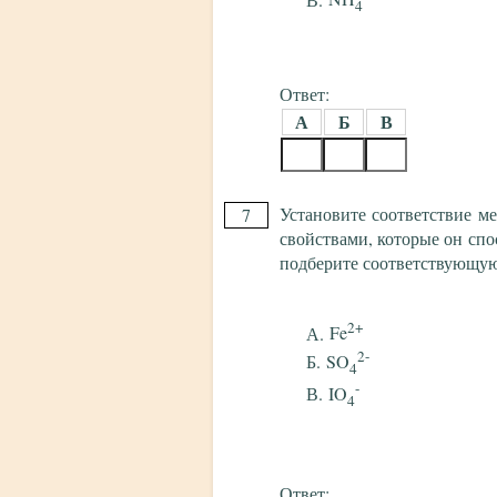
4
Ответ:
А
Б
В
Установите соответствие м
7
свойствами, которые он спо
подберите соответствующу
2+
Fe
2-
SO
4
-
IO
4
Ответ: