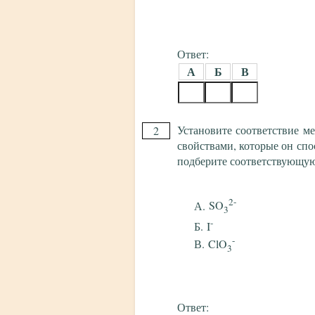
Ответ:
А
Б
В
Установите соответствие м
2
свойствами, которые он спо
подберите соответствующу
2-
SO
3
-
I
-
ClO
3
Ответ: