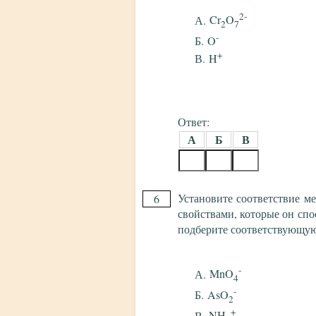
2-
Cr
O
2
7
-
O
+
H
Ответ:
А
Б
В
Установите соответствие м
6
свойствами, которые он спо
подберите соответствующу
-
MnO
4
-
AsO
2
+
NH