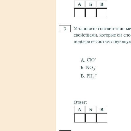
А
Б
В
Установите соответствие м
3
свойствами, которые он спо
подберите соответствующу
-
ClO
-
NO
3
+
PH
4
Ответ:
А
Б
В