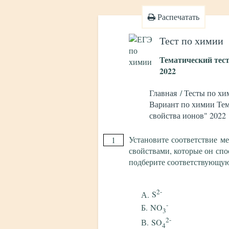
Распечатать
Тест по химии
Тематический тес
2022
Главная
Тесты по хи
Вариант по химии Тем
свойства ионов" 2022
Установите соответствие м
1
свойствами, которые он спо
подберите соответствующу
2-
S
-
NO
3
2-
SO
4