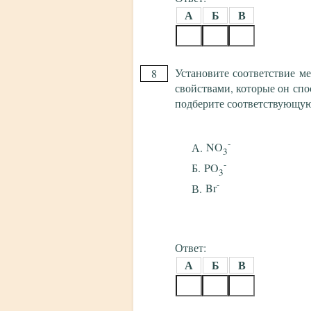
А
Б
В
Установите соответствие м
8
свойствами, которые он спо
подберите соответствующу
-
NO
3
-
PO
3
-
Br
Ответ:
А
Б
В