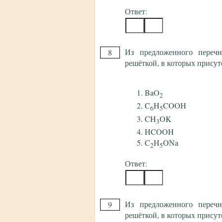
Ответ:
Из предложенного перечн
8
решёткой, в которых присут
BaO
2
C
H
COOH
6
5
CH
OK
3
HCOOH
C
H
ONa
2
5
Ответ:
Из предложенного перечн
9
решёткой, в которых присут