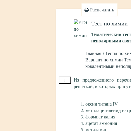
Распечатать
Тест по химии
Тематический тес
неполярными связ
Главная
Тесты по хи
Вариант по химии Тем
ковалентными неполя
Из предложенного перечн
1
решёткой, в которых присут
оксид титана IV
метилацетиленид нат
формиат калия
ацетат аммония
метиламин