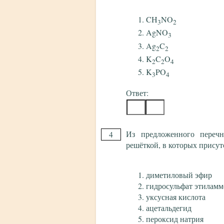
CH
NO
3
2
AgNO
3
Ag
C
2
2
K
C
O
2
2
4
K
PO
3
4
Ответ:
Из предложенного перечн
4
решёткой, в которых присут
диметиловый эфир
гидросульфат этилам
уксусная кислота
ацетальдегид
пероксид натрия