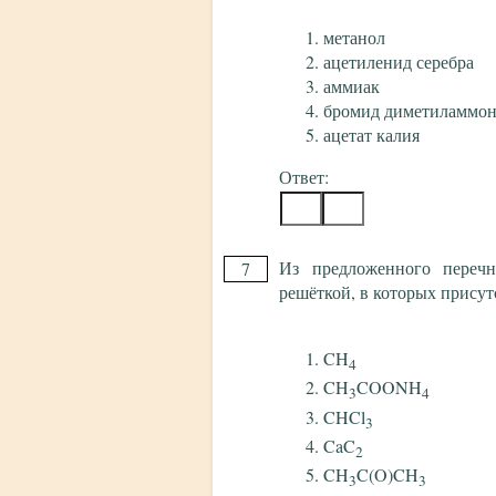
метанол
ацетиленид серебра
аммиак
бромид диметиламмо
ацетат калия
Ответ:
Из предложенного перечн
7
решёткой, в которых присут
CH
4
CH
COONH
3
4
CHCl
3
CaC
2
CH
C(O)CH
3
3