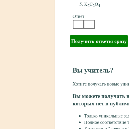
K
C
O
2
2
4
Ответ:
Получить ответы сразу
Вы учитель?
Хотите получать новые уни
Вы можете получать н
которых нет в публич
Только уникальные за
Полное соответствие
Хитрости и "ловушки"