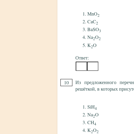
MnO
2
CaC
2
BaSO
3
Na
O
2
2
K
O
2
Ответ:
Из предложенного перечн
10
решёткой, в которых присут
SiH
4
Na
O
2
CH
4
K
O
2
2