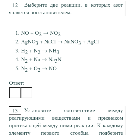
Выберите две реакции, в которых азот
12
является восстановителем:
NO + O
→ NO
2
2
AgNO
+ NaCl → NaNO
+ AgCl
3
3
H
+ N
→ NH
2
2
3
N
+ Na → Na
N
2
3
N
+ O
→ NO
2
2
Ответ:
Установите соответствие между
13
реагирующими веществами и признаком
протекающей между ними реакции. К каждому
элементу первого столбца подберите