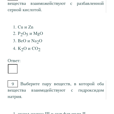
вещества взаиможействуют с разбавленной
серной кислотой.
Cu и Zn
P
O
и MgO
2
5
BeO и Na
O
2
K
O и CO
2
2
Ответ:
Выберите пару веществ, в которой оба
9
вещества взаимодействуют с гидроксидом
натрия.
оксид железа III и сульфат меди II