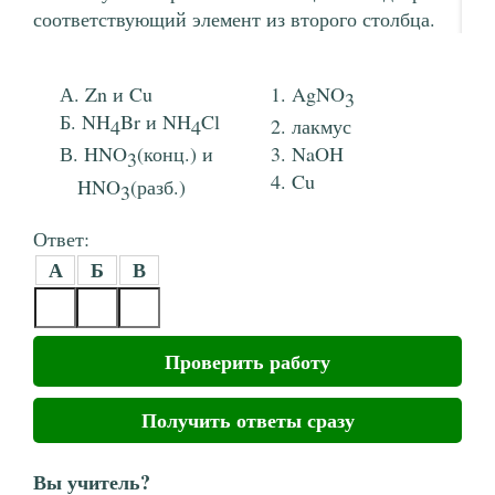
соответствующий элемент из второго столбца.
Zn и Cu
AgNO
3
NH
Br и NH
Cl
4
4
лакмус
HNO
(конц.) и
NaOH
3
Cu
HNO
(разб.)
3
Ответ:
А
Б
В
Проверить работу
Получить ответы сразу
Вы учитель?