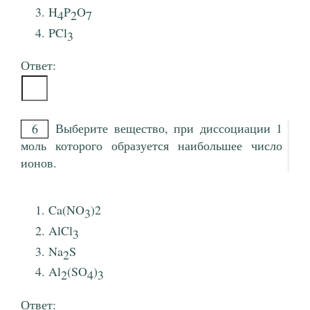
H
P
O
4
2
7
PCl
3
Ответ:
Выберите вещество, при диссоциации 1
6
моль которого образуется наибольшее число
ионов.
Ca(NO
)2
3
AlCl
3
Na
S
2
Al
(SO
)
2
4
3
Ответ: