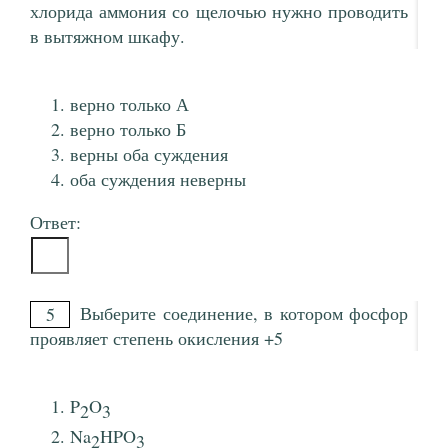
хлорида аммония со щелочью нужно проводить
в вытяжном шкафу.
верно только А
верно только Б
верны оба суждения
оба суждения неверны
Ответ:
Выберите соединение, в котором фосфор
5
проявляет степень окисления +5
P
O
2
3
Na
HPO
2
3