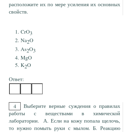
расположите их по мере усиления их основных
свойств.
CrO
3
Na
O
2
As
O
2
3
MgO
K
O
2
Ответ:
Выберите верные суждения о правилах
4
работы с веществами в химической
лаборатории. А. Если на кожу попала щелочь,
то нужно помыть руки с мылом. Б. Реакцию