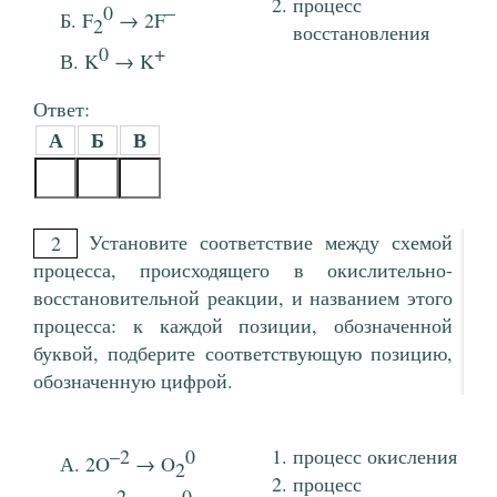
процесс
0
–
F
→ 2F
2
восстановления
0
+
K
→ K
Ответ:
А
Б
В
Установите соответствие между схемой
2
процесса, происходящего в окислительно-
восстановительной реакции, и названием этого
процесса: к каждой позиции, обозначенной
буквой, подберите соответствующую позицию,
обозначенную цифрой.
–2
0
процесс окисления
2O
→ O
2
процесс
–2
0