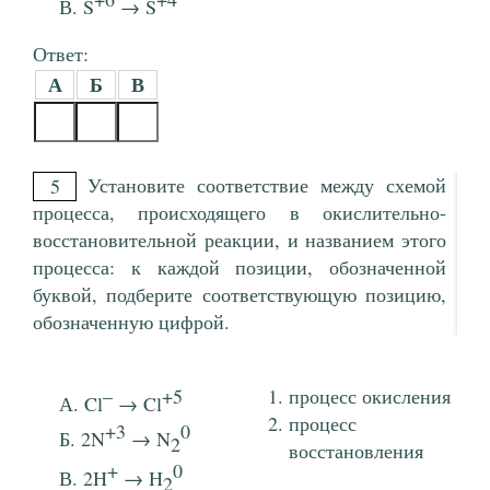
S
→ S
Ответ:
А
Б
В
Установите соответствие между схемой
5
процесса, происходящего в окислительно-
восстановительной реакции, и названием этого
процесса: к каждой позиции, обозначенной
буквой, подберите соответствующую позицию,
обозначенную цифрой.
–
+5
процесс окисления
Cl
→ Cl
процесс
+3
0
2N
→ N
2
восстановления
+
0
2H
→ H
2