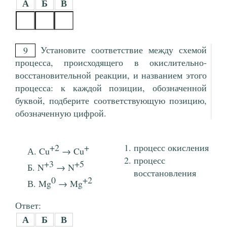
А
Б
В
Установите соответствие между схемой
9
процесса, происходящего в окислительно-
восстановительной реакции, и названием этого
процесса: к каждой позиции, обозначенной
буквой, подберите соответствующую позицию,
обозначенную цифрой.
+2
+
процесс окисления
Cu
→ Cu
процесс
+3
+5
N
→ N
восстановления
0
+2
Mg
→ Mg
Ответ:
А
Б
В