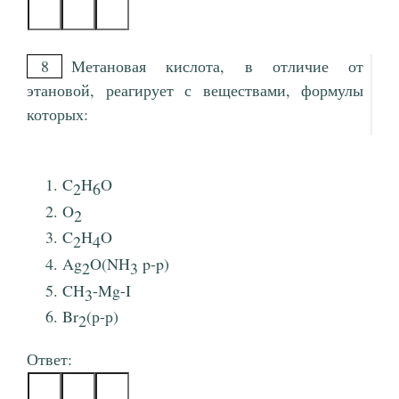
8
Метановая кислота, в отличие от
этановой, реагирует с веществами, формулы
которых:
C
H
O
2
6
O
2
C
H
O
2
4
Ag
O(NH
p-p)
2
3
CH
-Mg-I
3
Br
(р-р)
2
Ответ: