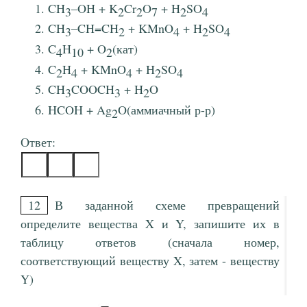
CH
‒OH + K
Cr
O
+ H
SO
3
2
2
7
2
4
CH
‒CH=CH
+ KMnO
+ H
SO
3
2
4
2
4
C
H
+ O
(кат)
4
10
2
C
H
+ KMnO
+ H
SO
2
4
4
2
4
CH
COOCH
+ H
O
3
3
2
HCOH + Ag
O(аммиачный р-р)
2
Ответ:
12
В заданной схеме превращений
определите вещества X и Y, запишите их в
таблицу ответов (сначала номер,
соответствующий веществу X, затем - веществу
Y)