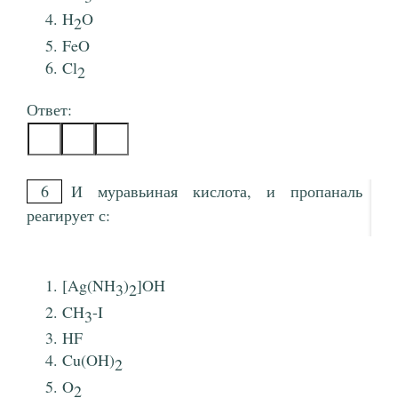
H
O
2
FeO
Cl
2
Ответ:
6
И муравьиная кислота, и пропаналь
реагирует с:
[Ag(NH
)
]OH
3
2
CH
-I
3
HF
Cu(OH)
2
O
2