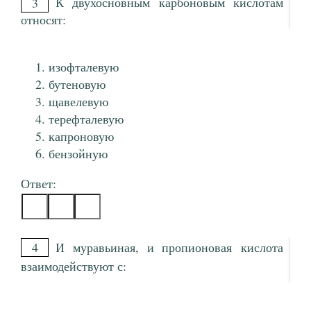
К двухосновным карбоновым кислотам
3
относят:
изофталевую
бутеновую
щавелевую
терефталевую
капроновую
бензойную
Ответ:
4
И муравьиная, и пропионовая кислота
взаимодействуют с: