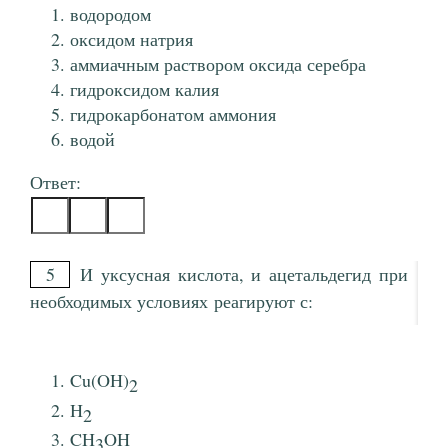
водородом
оксидом натрия
аммиачным раствором оксида серебра
гидроксидом калия
гидрокарбонатом аммония
водой
Ответ:
5
И уксусная кислота, и ацетальдегид при
необходимых условиях реагируют с:
Cu(OH)
2
H
2
CH
OH
3