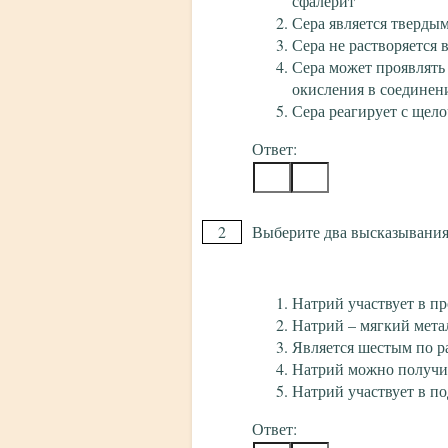
сфалерит
Сера является тверды
Сера не растворяется 
Сера может проявлять
окисления в соединен
Сера реагирует с щел
Ответ:
2
Выберите два высказывания,
Натрий участвует в п
Натрий – мягкий мета
Является шестым по р
Натрий можно получит
Натрий участвует в п
Ответ: