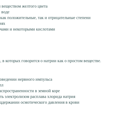
м веществом желтого цвета
в воде
 как положительные, так и отрицательные степени
иях
очами и некоторыми кислотами
 в которых говорится о натрии как о простом веществе.
роведении нервного импульса
лл
аспространенности в земной коре
ь электролизом расплава хлорида натрия
оддержании осмотического давления в крови