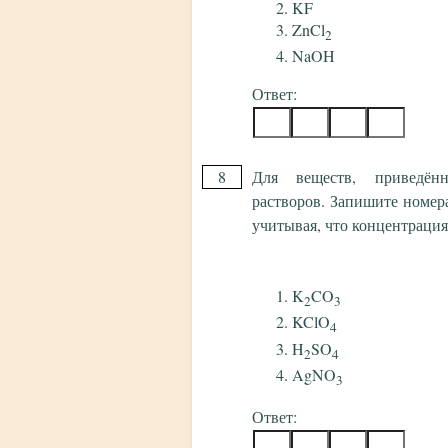
KF
ZnCl
2
NaOH
Ответ:
8
Для веществ, приведён
растворов. Запишите номер
учитывая, что концентрация 
K
CO
2
3
KClO
4
H
SO
2
4
AgNO
3
Ответ: