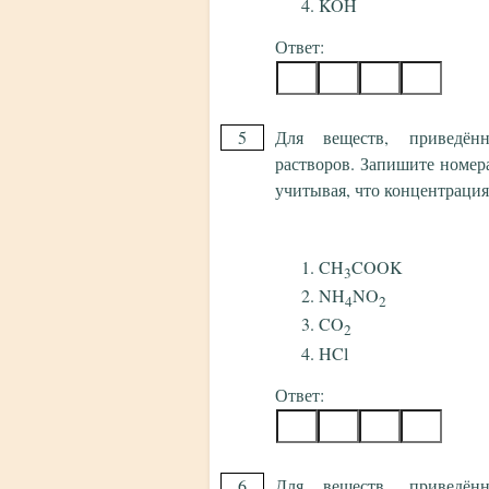
KOH
Ответ:
5
Для веществ, приведён
растворов. Запишите номер
учитывая, что концентрация 
CH
COOK
3
NH
NO
4
2
CO
2
HCl
Ответ:
6
Для веществ, приведён