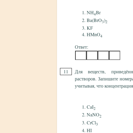
NH
Br
4
Ba(BrO
)
3
2
KF
HMnO
4
Ответ:
11
Для веществ, приведён
растворов. Запишите номер
учитывая, что концентрация 
CaI
2
NaNO
2
CrCl
3
HI