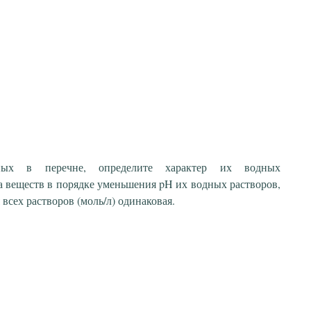
ных в перечне, определите характер их водных
а веществ в порядке уменьшения pH их водных растворов,
всех растворов (моль/л) одинаковая.