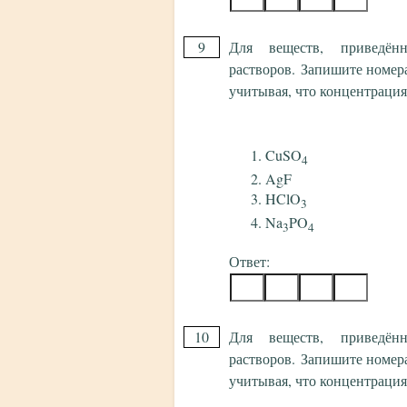
9
Для веществ, приведён
растворов. Запишите номера
учитывая, что концентрация 
CuSO
4
AgF
HClO
3
Na
PO
3
4
Ответ:
10
Для веществ, приведён
растворов. Запишите номера
учитывая, что концентрация 