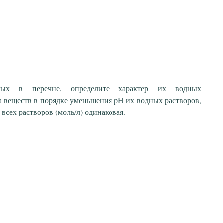
ных в перечне, определите характер их водных
а веществ в порядке уменьшения pH их водных растворов,
всех растворов (моль/л) одинаковая.