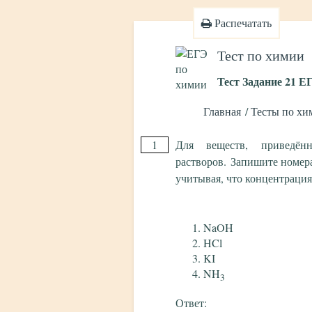
Распечатать
Тест по химии
Тест Задание 21 Е
Главная
Тесты по хи
1
Для веществ, приведён
растворов. Запишите номера
учитывая, что концентрация 
NaOH
HCl
KI
NH
3
Ответ: