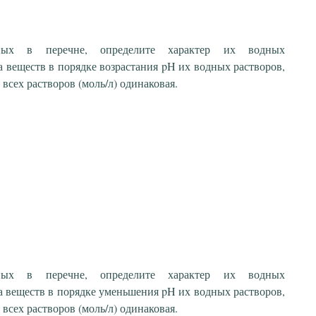
ных в перечне, определите характер их водных
 веществ в порядке возрастания pH их водных растворов,
всех растворов (моль/л) одинаковая.
ных в перечне, определите характер их водных
а веществ в порядке уменьшения pH их водных растворов,
всех растворов (моль/л) одинаковая.