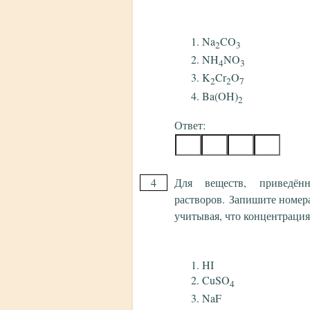
Na
CO
2
3
NH
NO
4
3
K
Cr
O
2
2
7
Ba(OH)
2
Ответ:
4
Для веществ, приведён
растворов. Запишите номера
учитывая, что концентрация 
HI
CuSO
4
NaF