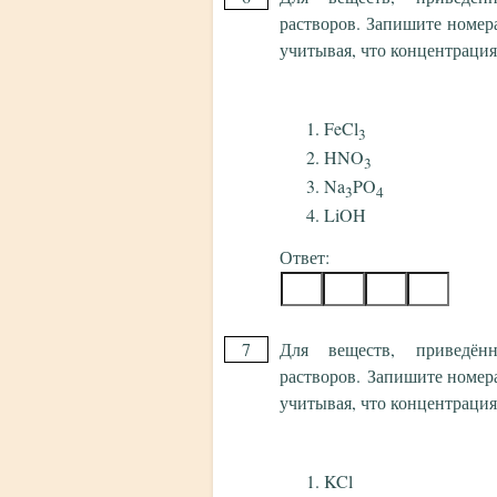
растворов. Запишите номер
учитывая, что концентрация 
FeCl
3
HNO
3
Na
PO
3
4
LiOH
Ответ:
7
Для веществ, приведён
растворов. Запишите номера
учитывая, что концентрация 
KCl