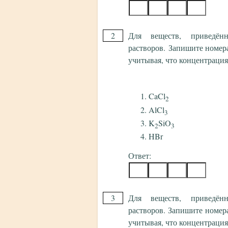
2
Для веществ, приведён
растворов. Запишите номера
учитывая, что концентрация 
CaCl
2
AlCl
3
K
SiO
2
3
HBr
Ответ:
3
Для веществ, приведён
растворов. Запишите номер
учитывая, что концентрация 