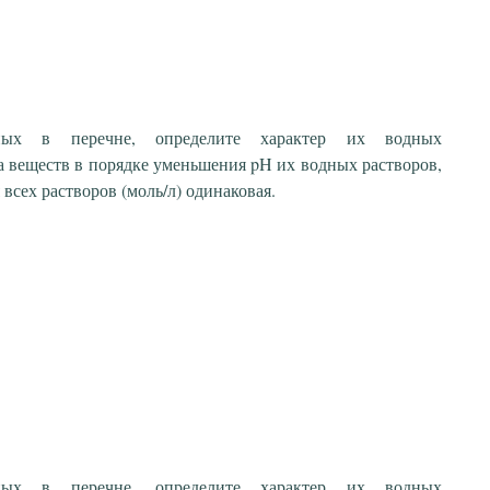
ных в перечне, определите характер их водных
а веществ в порядке уменьшения pH их водных растворов,
всех растворов (моль/л) одинаковая.
ных в перечне, определите характер их водных