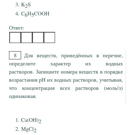
K
S
2
C
H
COOH
6
5
Ответ:
8
Для веществ, приведённых в перечне,
определите характер их водных
растворов. Запишите номера веществ в порядке
возрастания pH их водных растворов, учитывая,
что концентрация всех растворов (моль/л)
одинаковая.
Ca(OH)
2
MgCl
2