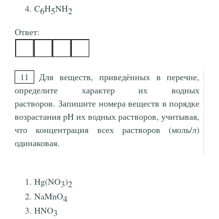
C
H
NH
6
5
2
Ответ:
11
Для веществ, приведённых в перечне,
определите характер их водных
растворов. Запишите номера веществ в порядке
возрастания pH их водных растворов, учитывая,
что концентрация всех растворов (моль/л)
одинаковая.
Hg(NO
)
3
2
NaMnO
4
HNO
3