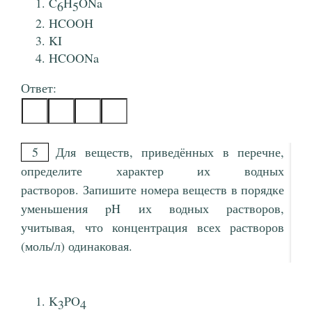
C
H
ONa
6
5
HCOOH
KI
HCOONa
Ответ:
5
Для веществ, приведённых в перечне,
определите характер их водных
растворов. Запишите номера веществ в порядке
уменьшения pH их водных растворов,
учитывая, что концентрация всех растворов
(моль/л) одинаковая.
K
PO
3
4