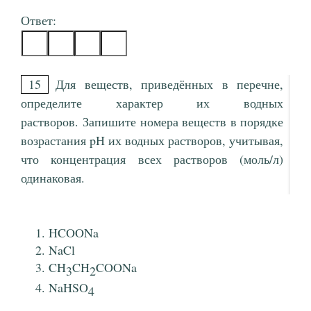
Ответ:
15
Для веществ, приведённых в перечне,
определите характер их водных
растворов. Запишите номера веществ в порядке
возрастания pH их водных растворов, учитывая,
что концентрация всех растворов (моль/л)
одинаковая.
HCOONa
NaCl
CH
CH
COONa
3
2
NaHSO
4