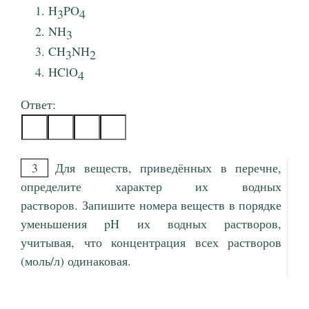
H
PO
3
4
NH
3
CH
NH
3
2
HClO
4
Ответ:
3
Для веществ, приведённых в перечне,
определите характер их водных
растворов. Запишите номера веществ в порядке
уменьшения pH их водных растворов,
учитывая, что концентрация всех растворов
(моль/л) одинаковая.