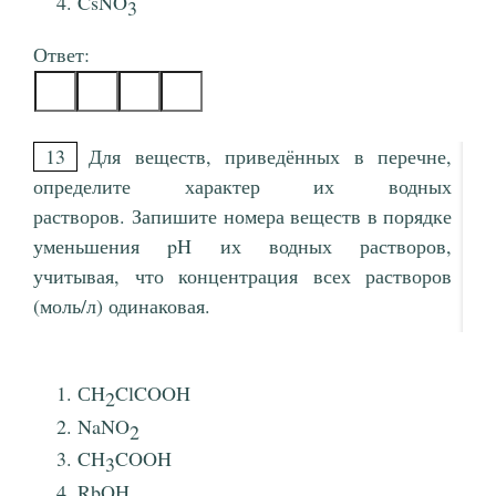
CsNO
3
Ответ:
13
Для веществ, приведённых в перечне,
определите характер их водных
растворов. Запишите номера веществ в порядке
уменьшения pH их водных растворов,
учитывая, что концентрация всех растворов
(моль/л) одинаковая.
СH
ClCOOH
2
NaNO
2
CH
COOH
3
RbOH