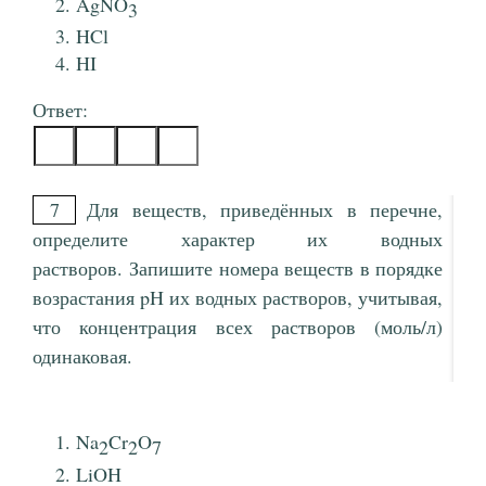
AgNO
3
HCl
HI
Ответ:
7
Для веществ, приведённых в перечне,
определите характер их водных
растворов. Запишите номера веществ в порядке
возрастания pH их водных растворов, учитывая,
что концентрация всех растворов (моль/л)
одинаковая.
Na
Cr
O
2
2
7
LiOH