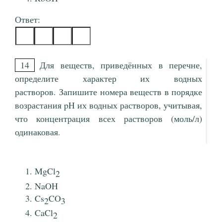
Ответ:
14
Для веществ, приведённых в перечне,
определите характер их водных
растворов. Запишите номера веществ в порядке
возрастания pH их водных растворов, учитывая,
что концентрация всех растворов (моль/л)
одинаковая.
MgCl
2
NaOH
Cs
CO
2
3
CaCl
2