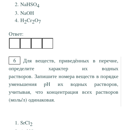
NaHSO
4
NaOH
H
Cr
O
2
2
7
Ответ:
6
Для веществ, приведённых в перечне,
определите характер их водных
растворов. Запишите номера веществ в порядке
уменьшения pH их водных растворов,
учитывая, что концентрация всех растворов
(моль/л) одинаковая.
SrCl
2