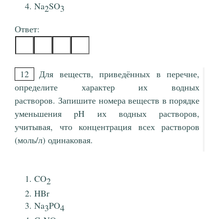
Na
SO
2
3
Ответ:
12
Для веществ, приведённых в перечне,
определите характер их водных
растворов. Запишите номера веществ в порядке
уменьшения pH их водных растворов,
учитывая, что концентрация всех растворов
(моль/л) одинаковая.
CO
2
HBr
Na
PO
3
4