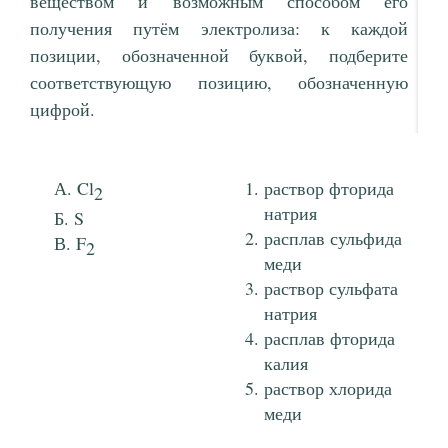
веществом и возможным способом его
получения путём электролиза: к каждой
позиции, обозначенной буквой, подберите
соответствующую позицию, обозначенную
цифрой.
Cl
раствор фторида
2
натрия
S
расплав сульфида
F
2
меди
раствор сульфата
натрия
расплав фторида
калия
раствор хлорида
меди