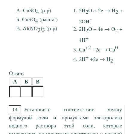
CuSO
(р-р)
2H
O + 2e → H
+
4
2
2
CuSO
(распл.)
−
4
2OH
Al(NO
)
(р-р)
2H
O – 4е → O
+
3
3
2
2
+
4H
+2
0
Cu
+2e → Cu
+
2H
+2e → H
2
Ответ:
А
Б
В
14
Установите соответствие между
формулой соли и продуктами электролиза
водного раствора этой соли, которые
выделились на инертных электродах: к каждой