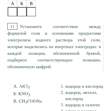
А
Б
В
11
Установите соответствие между
формулой соли и основными продуктами
электролиза водного раствора этой соли,
которые выделились на инертных электродах: к
каждой позиции, обозначенной буквой,
подберите соответствующую позицию,
обозначенную цифрой.
AlCl
водород и кислород
3
водород, металл,
KNO
3
кислород
CH
COONa
3
водород и галоген
алкан и водород