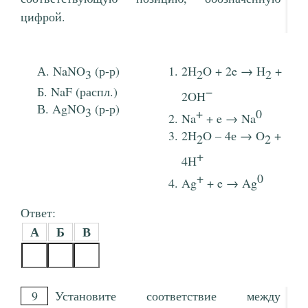
цифрой.
NaNO
(р-р)
2H
O + 2e → H
+
3
2
2
NaF (распл.)
−
2OH
AgNO
(р-р)
3
+
0
Na
+ e → Na
2H
O – 4е → O
+
2
2
+
4H
+
0
Ag
+ e → Ag
Ответ:
А
Б
В
9
Установите соответствие между