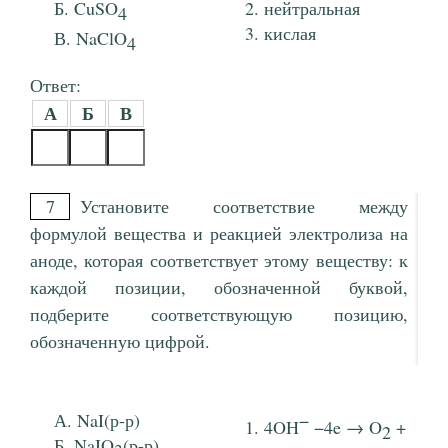
CuSO
нейтральная
4
кислая
NaClO
4
Ответ:
А
Б
В
7
Установите соответствие между
формулой вещества и реакцией электролиза на
аноде, которая соответствует этому веществу: к
каждой позиции, обозначенной буквой,
подберите соответствующую позицию,
обозначенную цифрой.
NaI(р-р)
−
4OH
−4e → O
+
2
NaIO
(р-р)