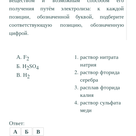
веществом и возможным способом его
получения путём электролиза: к каждой
позиции, обозначенной буквой, подберите
соответствующую позицию, обозначенную
цифрой.
F
раствор нитрата
2
натрия
H
SO
2
4
раствор фторида
H
2
серебра
расплав фторида
калия
раствор сульфата
меди
Ответ:
А
Б
В