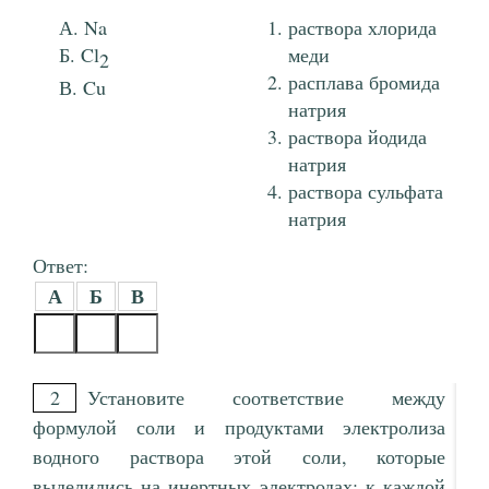
Na
раствора хлорида
Cl
меди
2
расплава бромида
Cu
натрия
раствора йодида
натрия
раствора сульфата
натрия
Ответ:
А
Б
В
2
Установите соответствие между
формулой соли и продуктами электролиза
водного раствора этой соли, которые
выделились на инертных электродах: к каждой