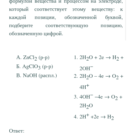
формулой вещества и процессом на электроде,
который соответствует этому веществу: к
каждой позиции, обозначенной буквой,
подберите соответствующую позицию,
обозначенную цифрой.
ZnCl
(р-р)
2H
O + 2e → H
+
2
2
2
AgClO
(р-р)
−
3
2OH
NaOH (распл.)
2H
O – 4е → O
+
2
2
+
4H
−
4OH
−4e → O
+
2
2H
O
2
+
2H
+2e → H
2
Ответ: