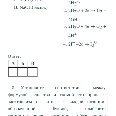
3
2H
O
2
NaOH(распл.)
2H
O + 2e → H
+
2
2
−
2OH
2H
O – 4е → O
+
2
2
+
4H
−
0
2I
−2e → I
2
Ответ:
А
Б
В
8
Установите соответствие между
формулой вещества и схемой его процесса
электролиза на катоде: к каждой позиции,
обозначенной буквой, подберите
соответствующую позицию, обозначенную