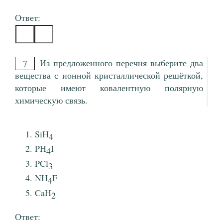
Ответ:
Из предложенного перечня выберите два
7
вещества с ионной кристаллической решёткой,
которые имеют ковалентную полярную
химическую связь.
SiH
4
PH
I
4
PCl
3
NH
F
4
CaH
2
Ответ: