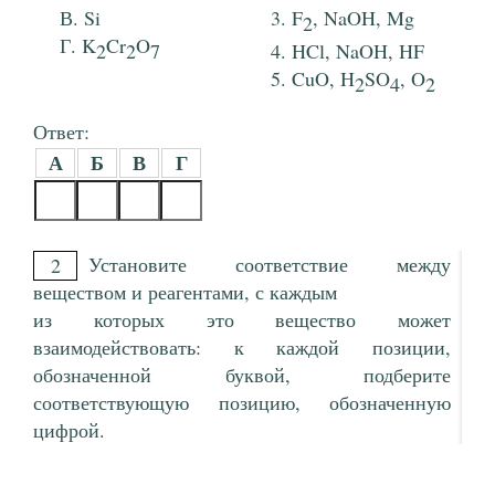
Si
F
, NaOH, Mg
2
K
Cr
O
2
2
7
HCl, NaOH, HF
CuO, H
SO
, O
2
4
2
Ответ:
А
Б
В
Г
Установите соответствие между
2
веществом и реагентами, с каждым
из которых это вещество может
взаимодействовать: к каждой позиции,
обозначенной буквой, подберите
соответствующую позицию, обозначенную
цифрой.