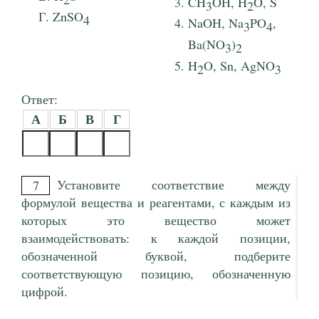
CH
OH, H
O, S
3
2
ZnSO
4
NaOH, Na
PO
,
3
4
Ba(NO
)
3
2
H
O, Sn, AgNO
2
3
Ответ:
А
Б
В
Г
Установите соответствие между
7
формулой вещества и реагентами, с каждым из
которых это вещество может
взаимодействовать: к каждой позиции,
обозначенной буквой, подберите
соответствующую позицию, обозначенную
цифрой.