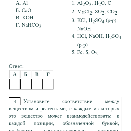
Al
Al
O
, H
O, C
2
3
2
CaO
MgCl
, SO
, CO
2
2
2
KOH
KCl, H
SO
(p-p),
2
4
NaHCO
3
NaOH
HCl, NaOH, H
SO
2
4
(p-p)
Fe, S, O
2
Ответ:
А
Б
В
Г
Установите соответствие между
3
веществом и реагентами, с каждым из которых
это вещество может взаимодействовать: к
каждой позиции, обозначенной буквой,
подберите соответствующую позицию,