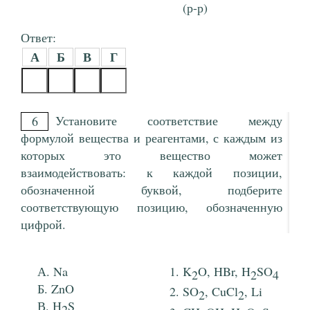
(р-р)
Ответ:
А
Б
В
Г
Установите соответствие между
6
формулой вещества и реагентами, с каждым из
которых это вещество может
взаимодействовать: к каждой позиции,
обозначенной буквой, подберите
соответствующую позицию, обозначенную
цифрой.
Na
K
O, HBr, H
SO
2
2
4
ZnO
SO
, CuCl
, Li
2
2
H
S
2