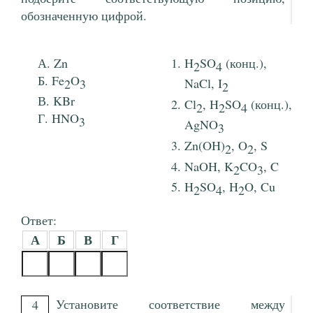
обозначенную цифрой.
Zn
H
SO
(конц.),
2
4
Fe
O
2
3
NaCl, I
2
KBr
Cl
, H
SO
(конц.),
2
2
4
HNO
3
AgNO
3
Zn(OH)
, O
, S
2
2
NaOH, K
CO
, C
2
3
H
SO
, H
O, Cu
2
4
2
Ответ:
А
Б
В
Г
Установите соответствие между
4