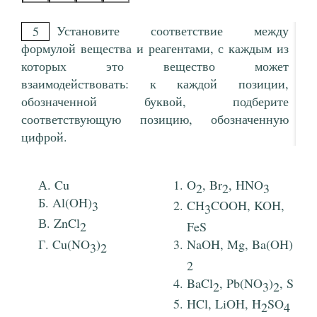
Установите соответствие между
5
формулой вещества и реагентами, с каждым из
которых это вещество может
взаимодействовать: к каждой позиции,
обозначенной буквой, подберите
соответствующую позицию, обозначенную
цифрой.
Cu
O
, Br
, HNO
2
2
3
Al(OH)
3
CH
COOH, KOH,
3
ZnCl
2
FeS
Cu(NO
)
NaOH, Mg, Ba(OH)
3
2
2
BaCl
, Pb(NO
)
, S
2
3
2
HCl, LiOH, H
SO
2
4