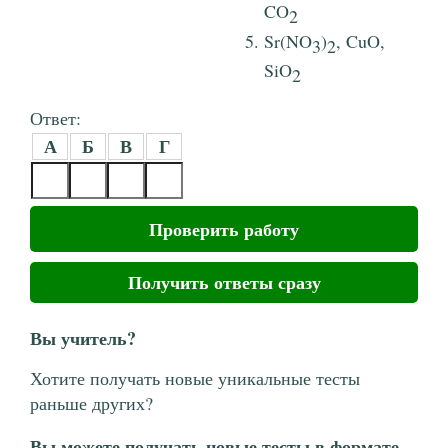
CO
2
Sr(NO
)
, CuO,
3
2
SiO
2
Ответ:
А
Б
В
Г
Проверить работу
Получить ответы сразу
Вы учитель?
Хотите получать новые уникальные тесты
раньше других?
Вы можете получать новые тесты в формате