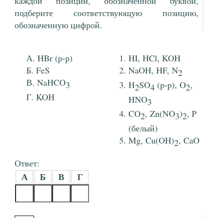
каждой позиции, обозначенной буквой,
подберите соответствующую позицию,
обозначенную цифрой.
HBr (р-р)
HI, HCl, KOH
FeS
NaOH, HF, N
2
NaHCO
3
H
SO
(p-p), O
,
2
4
2
KOH
HNO
3
CO
, Zn(NO
)
, P
2
3
2
(белый)
Mg, Cu(OH)
, CaO
2
Ответ:
А
Б
В
Г