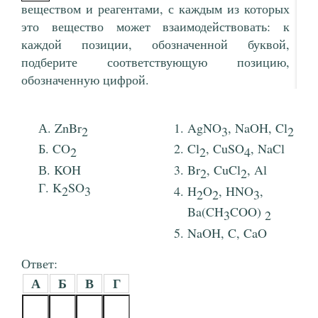
веществом и реагентами, с каждым из которых
это вещество может взаимодействовать: к
каждой позиции, обозначенной буквой,
подберите соответствующую позицию,
обозначенную цифрой.
ZnBr
AgNO
, NaOH, Cl
2
3
2
CO
Cl
, CuSO
, NaCl
2
2
4
KOH
Br
, CuCl
, Al
2
2
K
SO
2
3
H
O
, HNO
,
2
2
3
Ba(CH
COO)
3
2
NaOH, C, CaO
Ответ:
А
Б
В
Г