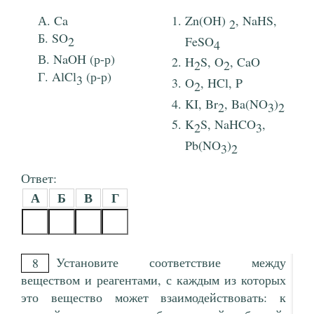
Ca
Zn(OH)
, NaHS,
2
SO
2
FeSO
4
NaOH (р-р)
H
S, O
, CaO
2
2
AlCl
(р-р)
3
O
, HCl, P
2
KI, Br
, Ba(NO
)
2
3
2
K
S, NaHCO
,
2
3
Pb(NO
)
3
2
Ответ:
А
Б
В
Г
Установите соответствие между
8
веществом и реагентами, с каждым из которых
это вещество может взаимодействовать: к