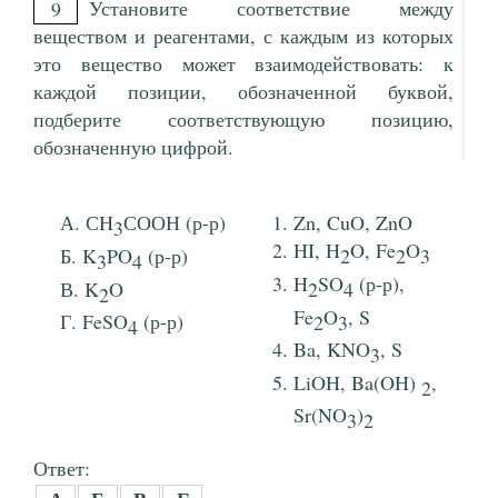
Установите соответствие между
9
веществом и реагентами, с каждым из которых
это вещество может взаимодействовать: к
каждой позиции, обозначенной буквой,
подберите соответствующую позицию,
обозначенную цифрой.
СH
СООН (р-р)
Zn, CuO, ZnO
3
HI, H
O, Fe
O
K
PO
(р-р)
2
2
3
3
4
H
SO
(р-р),
K
O
2
4
2
Fe
O
, S
FeSO
(р-р)
2
3
4
Ba, KNO
, S
3
LiOH, Ba(OH)
,
2
Sr(NO
)
3
2
Ответ: