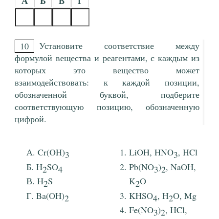
А
Б
В
Г
Установите соответствие между
10
формулой вещества и реагентами, с каждым из
которых это вещество может
взаимодействовать: к каждой позиции,
обозначенной буквой, подберите
соответствующую позицию, обозначенную
цифрой.
Cr(OH)
LiOH, HNO
, HCl
3
3
H
SO
Pb(NO
)
, NaOH,
2
4
3
2
H
S
K
O
2
2
Ba(OH)
KHSO
, H
O, Mg
2
4
2
Fe(NO
)
, HCl,
3
2