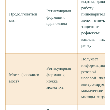
выдоха, давлен
работу
Ретикулярная
Продолговатый
пищеварительн
формация,
мозг
желез, отвечает
ядра оливы
защитные
рефлексы:
кашель, чихан
рвоту
Получает
информацию 
Ретикулярная
ротовой
Мост (варолиев
формация,
носовой полос
мост)
ножка
контролирует
мозжечка
мимические
мышцы лица