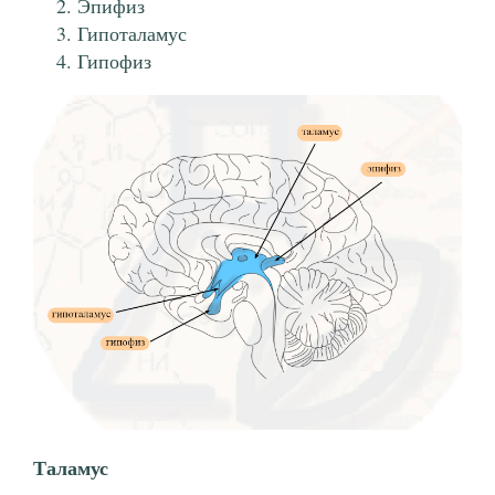
Эпифиз
Гипоталамус
Гипофиз
Таламус