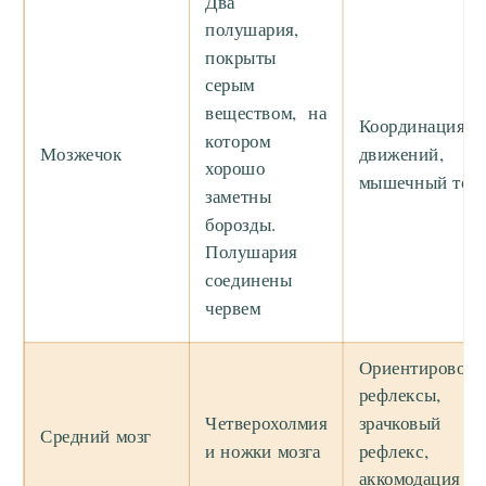
Два
полушария,
покрыты
серым
веществом, на
Координация
котором
Мозжечок
движений,
хорошо
мышечный тон
заметны
борозды.
Полушария
соединены
червем
Ориентировоч
рефлексы,
Четверохолмия
зрачковый
Средний мозг
и ножки мозга
рефлекс,
аккомодация