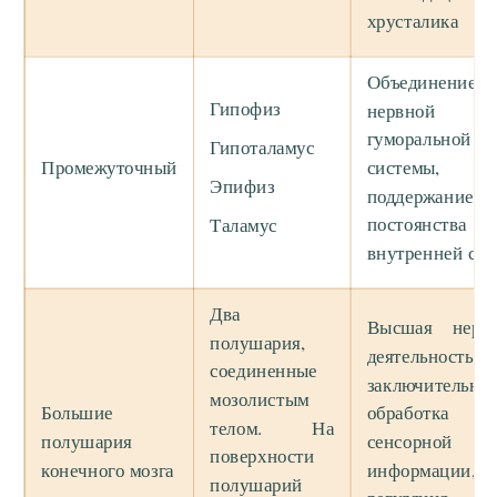
хрусталика
Объединение
Гипофиз
нервной
гуморальной
Гипоталамус
Промежуточный
системы,
Эпифиз
поддержание
постоянства
Таламус
внутренней ср
Два
Высшая нервн
полушария,
деятельность,
соединенные
заключительная
мозолистым
Большие
обработка
телом. На
полушария
сенсорной
поверхности
конечного мозга
информации,
полушарий