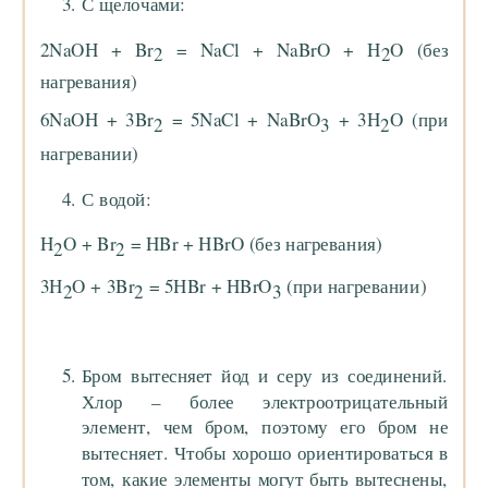
С щелочами:
2NaOH + Br
= NaCl + NaBrO + H
O (без
2
2
нагревания)
6NaOH + 3Br
= 5NaCl + NaBrO
+ 3H
O (при
2
3
2
нагревании)
С водой:
H
O + Br
= HBr + HBrO (без нагревания)
2
2
3H
O + 3Br
= 5HBr + HBrO
(при нагревании)
2
2
3
Бром вытесняет йод и серу из соединений.
Хлор – более электроотрицательный
элемент, чем бром, поэтому его бром не
вытесняет. Чтобы хорошо ориентироваться в
том, какие элементы могут быть вытеснены,