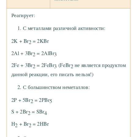
Реагирует:
С металлами различной активности:
2K + Br
= 2KBr
2
2Al + 3Br
= 2AlBr
2
3
2Fe + 3Br
= 2FeBr
(FeBr
не является продуктом
2
3
2
данной реакции, его писать нельзя!)
С большинством неметаллов:
2P + 5Br
= 2PBr
2
5
S + 2Br
= SBr
2
4
H
+ Br
= 2HBr
2
2