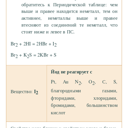
обратитесь к Периодической таблице: чем
выше и правее находится неметалл, тем он
активнее, неметаллы выше и правее
втесняют из соединений те неметалл, что
стоят ниже и левее в ПС.
Br
+ 2HI = 2HBr + I
2
2
Br
+ K
S = 2KBr + S
2
2
Йод не реагирует с
Pt, Au N
, O
, С, S,
2
2
благородными газами,
I
Вещество:
2
фторидами, хлоридами,
бромидами, большинством
кислот