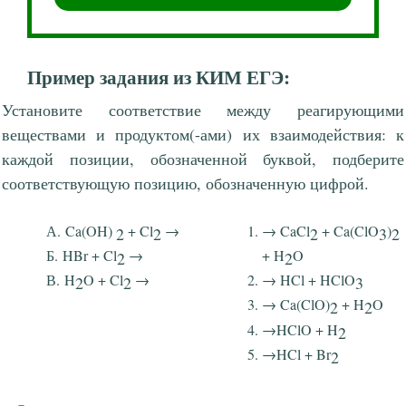
Пример задания из КИМ ЕГЭ:
Установите соответствие между реагирующими
веществами и продуктом(-ами) их взаимодействия: к
каждой позиции, обозначенной буквой, подберите
соответствующую позицию, обозначенную цифрой.
Ca(OH)
+ Cl
→
→ CaCl
+ Ca(ClO
)
2
2
2
3
2
HBr + Cl
→
+ H
O
2
2
H
O + Cl
→
→ HCl + HClO
2
2
3
→ Ca(ClO)
+ H
O
2
2
→HClO + H
2
→HCl + Br
2