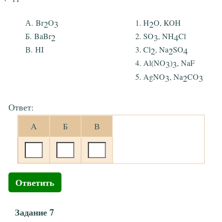
Br
O
H
O, KOH
2
3
2
BaBr
SO
, NH
Cl
2
3
4
HI
Cl
, Na
SO
2
2
4
Al(NO
)
, NaF
3
3
AgNO
, Na
CO
3
2
3
Ответ:
А
Б
В
Ответить
Задание 7