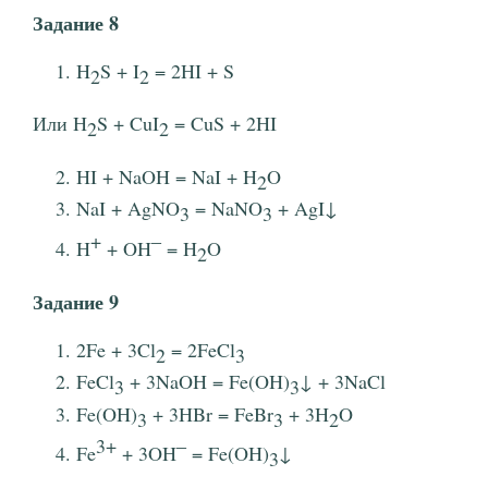
Задание 8
H
S + I
= 2HI + S
2
2
Или H
S + CuI
= CuS + 2HI
2
2
HI + NaOH = NaI + H
O
2
NaI + AgNO
= NaNO
+ AgI↓
3
3
+
‒
H
+ OH
= H
O
2
Задание 9
2Fe + 3Cl
= 2FeCl
2
3
FeCl
+ 3NaOH = Fe(OH)
↓ + 3NaCl
3
3
Fe(OH)
+ 3HBr = FeBr
+ 3H
O
3
3
2
3+
‒
Fe
+ 3OH
= Fe(OH)
↓
3