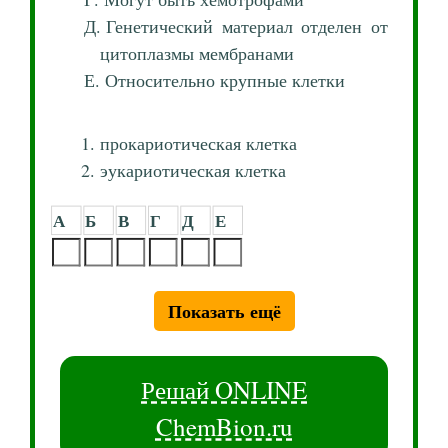
Генетический материал отделен от
цитоплазмы мембранами
Относительно крупные клетки
прокариотическая клетка
эукариотическая клетка
А
Б
В
Г
Д
Е
Показать ещё
Решай ONLINE
ChemBion.ru