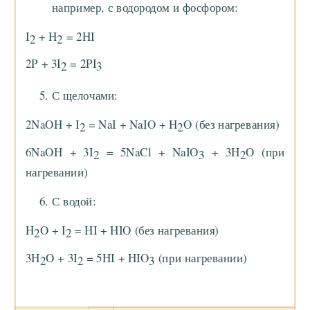
например, с водородом и фосфором:
I
+ H
= 2HI
2
2
2P + 3I
= 2PI
2
3
С щелочами:
2NaOH + I
= NaI + NaIO + H
O (без нагревания)
2
2
6NaOH + 3I
= 5NaCl + NaIO
+ 3H
O (при
2
3
2
нагревании)
С водой:
H
O + I
= HI + HIO (без нагревания)
2
2
3H
O + 3I
= 5HI + HIO
(при нагревании)
2
2
3