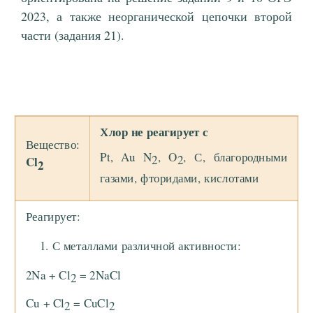
2023, а также неорганической цепочки второй
части (задания 21).
Хлор не реагирует с
Вещество:
Pt, Au N
, O
, С, благородными
2
2
Cl
2
газами, фторидами, кислотами
Реагирует:
С металлами различной активности:
2Na + Cl
= 2NaCl
2
Cu + Cl
= CuCl
2
2