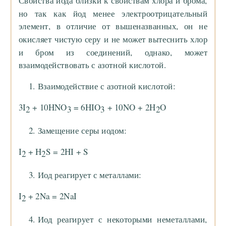
Свойства иода близки к свойствам хлора и брома,
но так как йод менее электроотрицательный
элемент, в отличие от вышеназванных, он не
окисляет чистую серу и не может вытеснить хлор
и бром из соединений, однако, может
взаимодействовать с азотной кислотой.
Взаимодействие с азотной кислотой:
3I
+ 10HNO
= 6HIO
+ 10NO + 2H
O
2
3
3
2
Замещение серы иодом:
I
+ H
S = 2HI + S
2
2
Иод реагирует с металлами:
I
+ 2Na = 2NaI
2
Иод реагирует с некоторыми неметаллами,