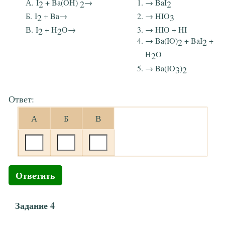
I
+ Ba(OH)
→
→ BaI
2
2
2
I
+ Ba→
→ HIO
2
3
I
+ H
O→
→ HIO + HI
2
2
→ Ba(IO)
+ BaI
+
2
2
H
O
2
→ Ba(IO
)
3
2
Ответ:
А
Б
В
Ответить
Задание 4