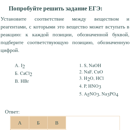
Попробуйте решить задание ЕГЭ:
Установите соответствие между веществом и
реагентами, с которыми это вещество может вступать в
реакцию: к каждой позиции, обозначенной буквой,
подберите соответствующую позицию, обозначенную
цифрой.
I
S, NaOH
2
NaF, CuO
CaCl
2
H
O, HCl
2
HBr
P, HNO
3
AgNO
, Na
PO
3
3
4
Ответ:
А
Б
В