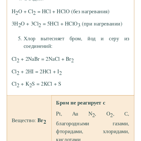
H
O + Cl
= HCl + HClO (без нагревания)
2
2
3H
O + 3Cl
= 5HCl + HClO
(при нагревании)
2
2
3
Хлор вытесняет бром, йод и серу из
соединений:
Cl
+ 2NaBr = 2NaCl + Br
2
2
Cl
+ 2HI = 2HCl + I
2
2
Cl
+ K
S = 2KCl + S
2
2
Бром не реагирует с
Pt, Au N
, O
, С,
2
2
Br
Вещество:
2
благородными газами,
фторидами, хлоридами,
кислотами