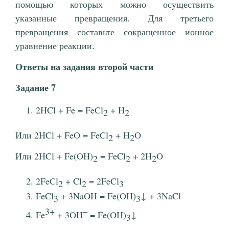
помощью которых можно осуществить
указанные превращения. Для третьего
превращения составьте сокращенное ионное
уравнение реакции.
Ответы на задания второй части
Задание 7
2HCl + Fe = FeCl
+ H
2
2
Или 2HCl + FeO = FeCl
+ H
O
2
2
Или 2HCl + Fe(OH)
= FeCl
+ 2H
O
2
2
2
2FeCl
+ Cl
= 2FeCl
2
2
3
FeCl
+ 3NaOH = Fe(OH)
↓ + 3NaCl
3
3
3+
‒
Fe
+ 3OH
= Fe(OH)
↓
3