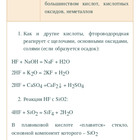
большинством кислот, кислотных
оксидов, неметаллов
Как и другие кислоты, фтороводородная
реагирует с щелочами, основными оксидами,
солями (если образуется осадок):
HF + NaOH = NaF + H2O
2HF + K
O = 2KF + H
O
2
2
2HF + CaSO
=CaF
↓ + H
SO
4
2
2
4
Реакция HF с SiO2:
4HF + SiO
= SiF
+ 2H
O
2
4
2
В плавиковой кислоте «плавится» стекло,
основной компонент которого – SiO
2