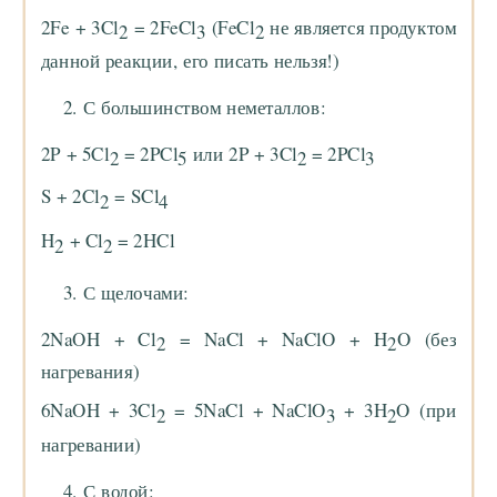
2Fe + 3Cl
= 2FeCl
(FeCl
не является продуктом
2
3
2
данной реакции, его писать нельзя!)
С большинством неметаллов:
2P + 5Cl
= 2PCl
или 2P + 3Cl
= 2PCl
2
5
2
3
S + 2Cl
= SCl
2
4
H
+ Cl
= 2HCl
2
2
С щелочами:
2NaOH + Cl
= NaCl + NaClO + H
O (без
2
2
нагревания)
6NaOH + 3Cl
= 5NaCl + NaClO
+ 3H
O (при
2
3
2
нагревании)
С водой: